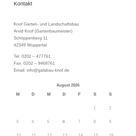
Kontakt
Knof Garten- und Landschaftsbau
Arvid Knof (Gartenbaumeister)
Schöppenberg 11
42349 Wuppertal
Tel. 0202 – 477761
Fax. 0202 – 9468761
Email:
info@galabau-knof.de
August 2026
M
D
M
D
F
S
S
1
2
3
4
5
6
7
8
9
10
11
12
13
14
15
16