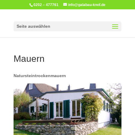
0202 – 477761
info@galabau-knof.de
Seite auswählen
Mauern
Natursteintrockenmauern