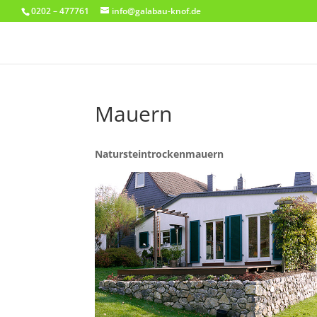
0202 – 477761
info@galabau-knof.de
Mauern
Natursteintrockenmauern